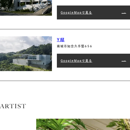
GoogleMapで見る
Y邸
南城市知念久手堅656
GoogleMapで見る
ARTIST